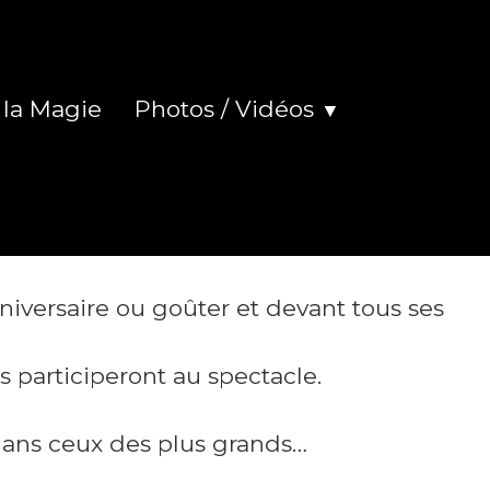
 la Magie
Photos / Vidéos
▼
niversaire ou goûter et devant tous ses
ls participeront au spectacle.
 dans ceux des plus grands…