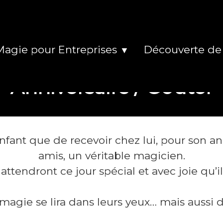
Magie pour Entreprises
Découverte de
▼
Anniversaire / Goûter
fant que de recevoir chez lui, pour son an
amis, un véritable magicien.
attendront ce jour spécial et avec joie qu’i
magie se lira dans leurs yeux… mais aussi